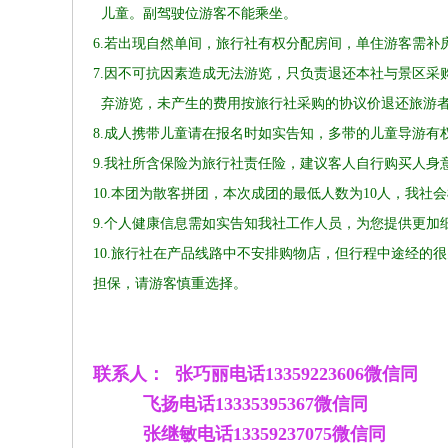
儿童。副驾驶位游客不能乘坐。
6.若出现自然单间，旅行社有权分配房间，单住游客需补
7.
因不可抗因素造成无法游览，只负责退还本社与景区采
弃游览，未产生的费用按旅行社采购的协议价退还旅游
8.成人携带儿童请在报名时如实告知，多带的儿童导游有
9.我社所含保险为旅行社责任险，建议客人自行购买人身
10.
本团为散客拼团，本次成团的最低人数为
10人，我社
9.个人健康信息需如实告知我社工作人员，为您提供更加
10.旅行社在产品线路中不安排购物店，但行程中途经
担保，请游客慎重选择。
联系人： 张巧丽
电话13359223606微信同
飞扬电话13335395367微信同
张继敏电话13359237075微信同