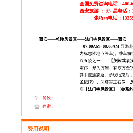
全国免费咨询电话：
400-
西安旅游 ： 孙 晶电话：18
张巧丽电话：1335922
西安
——乾陵风景区——法门寺风景区——西安
07:00AM--08:00AM
导游
内标志性地点等车
)。乘车前
汉五陵之一
——
【茂陵
或者
宏伟，形为方锥，有东方金
其中流连忘返。
参观结束后
圣记碑》、
61尊宾王石像；
庙
【法门寺风景区】
（参观
餐饮：
住宿：
费用说明