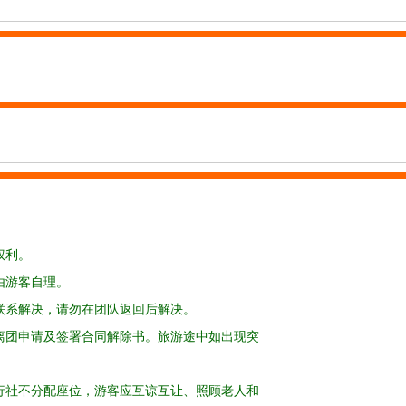
权利。
由游客自理。
联系解决，请勿在团队返回后解决。
离团申请及签署合同解除书。旅游途中如出现突
行社不分配座位，游客应互谅互让、照顾老人和