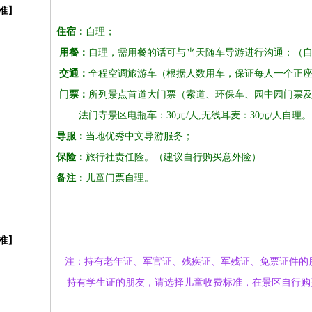
准】
住宿：
自理；
用餐：
自理，需用餐的话可与当天随车导游进行沟通；（
交通：
全程空调旅游车（根据人数用车，保证每人一个正
门票：
所列景点首道大门票（索道、环保车、园中园门票
法门寺景区电瓶车：
30元/人,无线耳麦：30元/人自理。
导服：
当地优秀中文导游服务；
保险：
旅行社责任险。（建议自行购买意外险）
备注：
儿童门票自理。
准】
注：持有老年证、军官证、残疾证、军残证、免票证件的
持有学生证的朋友，请选择儿童收费标准，在景区自行购