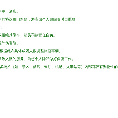
房差于酒店。
购的协议价门票款；游客因个人原因临时自愿放
者。
权拒绝其乘车，超员罚款责任自负。
意外伤害险。
会根据此次具体成团人数调整旅游车辆。
细致入微的服务并为您个人隐私做好保密工作。
的很多场所（如：景区、酒店、餐厅、机场、火车站等）内部都设有购物性