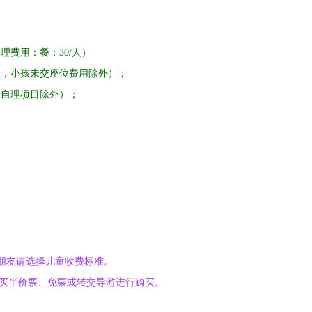
自理费用：餐：
30/人）
座，小孩未交座位费用除外）；
及自理项目除外）；
朋友请选择儿童收费标准。
买半价票、免票或转交导游进行购买。