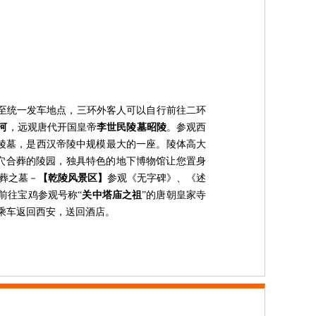
接至统一发车地点，三
环外客人可以自行前往二环
河
，远观唐代开国皇帝
李世民陵墓
昭陵
。参观
西
陵墓，是西汉帝陵中规模最大的一座。陵体高大
异穴合葬的陵园，独具特色的地下博物馆让您置身
合葬之墓－
【乾陵风景区】
参观《无字碑》、《述
钟前往宝鸡参观号称“
关中塔庙之祖
”的唐朝
皇家寺
乘车返回西安，送回酒店。