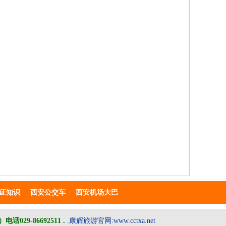
证知识
西安公交车
西安机场大巴
）
电话029-86692511
.
.
康辉旅游官
网
:www.cctxa.net