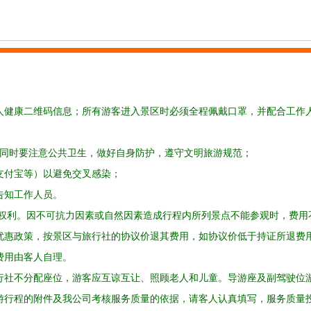
个人健康二维码信息；所有游客进入景区时必须全程佩戴口罩，并配合工作
，同时要注意公共卫生，做好自身防护，遵守文明旅游规范；
支付宝等）以避免交叉感染；
告知工作人员。
的权利。因不可抗力因素或自然因素造成行程内所列景点不能参观时，费用
有优惠政策，按景区与旅行社的协议价退其费用，如协议价低于持证所退费
费用由客人自理。
旅行社不分配座位，游客应互谅互让、照顾老人和儿童。导游座及副驾驶位
旅游行程的附件及我公司考核服务质量的依据，请客人认真填写，服务质量