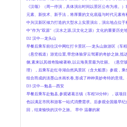
《汉颂》（周一停演，具体演出时间以景区公布为准。）
元素、新技术、新手法，将厚重的文化底蕴与时代元素有
中兴汉新区倾力打造的大型水上实景演出，演出地点位于
中”作为“双源”（汉水之源,汉文化之源）文化的重要历
D2
汉中—龙头山
早餐后乘车前往汉中网红打卡景区----龙头山旅游区（车
（悬空栈道）游览位置,带您体验穿云驾雾的奇妙之旅,抵达
侧,素来以其雄奇险峻著称,以云海美景最为壮丽。（悬空
理），后乘车赴红寺湖自然风景区（含大船票）参观，乘
组合而成的淡墨山水画长卷,形成了种种美妙奇特的意境
D3
汉中—勉县—西安
早餐后乘车赴勉县,参观诸葛古镇（车程50分钟），该项
色以满足市民和游客一站式消费需求。后参观全国最早纪念
回，结束愉快的汉中之旅。
早中
温馨的家