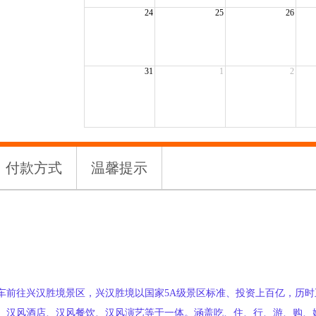
24
25
26
31
1
2
付款方式
温馨提示
车前往兴汉胜境景区，兴汉胜境以国家5A级景区标准、投资上百亿，历
、汉风酒店、汉风餐饮、汉风演艺等于一体。涵盖吃、住、行、游、购、