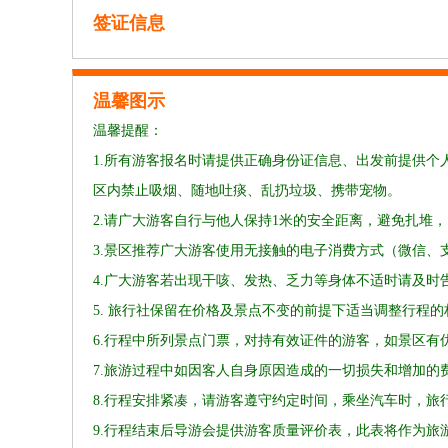
签证信息
温馨图示
温馨提醒：
1.所有游客报名时请提供正确身份证信息、出发前提供
区内禁止吸烟、随地吐痰、乱扔垃圾、携带宠物。
2.请广大游客自行与他人保持1米的安全距离，避免扎堆
3.景区推荐广大游客使用无接触的电子消费方式（微信、
4.广大游客若出现干咳、发热、乏力等身体不适时请及时
5. 旅行社保留在价格及景点不变的前提下适当调整行程
6.行程中所列景点门票，对持有效证件的游客，如景区
7.旅游过程中如因客人自身原因造成的一切损失和增加的
8.行程安排紧凑，请游客遵守约定时间，乘坐汽车时，
9.行程结束后导游会提供游客质量评价表，此表将作为