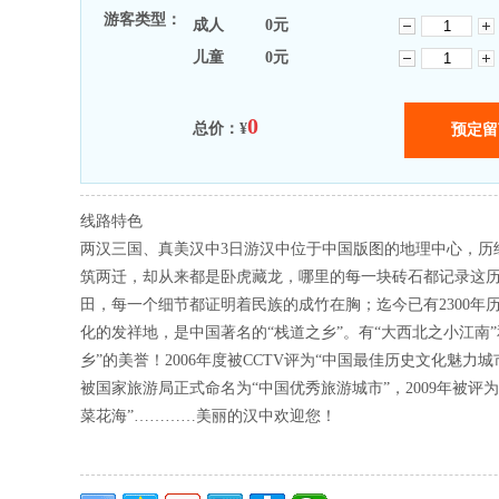
游客类型：
成人
0
元
儿童
0
元
0
总价：¥
线路特色
两汉三国、真美汉中3日游汉中位于中国版图的地理中心，历
筑两迁，却从来都是卧虎藏龙，哪里的每一块砖石都记录这
田，每一个细节都证明着民族的成竹在胸；迄今已有2300年
化的发祥地，是中国著名的“栈道之乡”。有“大西北之小江南”
乡”的美誉！2006年度被CCTV评为“中国最佳历史文化魅力城市
被国家旅游局正式命名为“中国优秀旅游城市”，2009年被评
菜花海”…………美丽的汉中欢迎您！