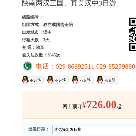
陕南两汉三国、真美汉中3日游
线路编号：
组团方式：独立成团含全陪
出发城市：汉中
行程天数：3天
交 通：动车
被关注次数：3645次
电话：029-86692511 029-85239880
726.00
¥
网上预订
起
出发日期：