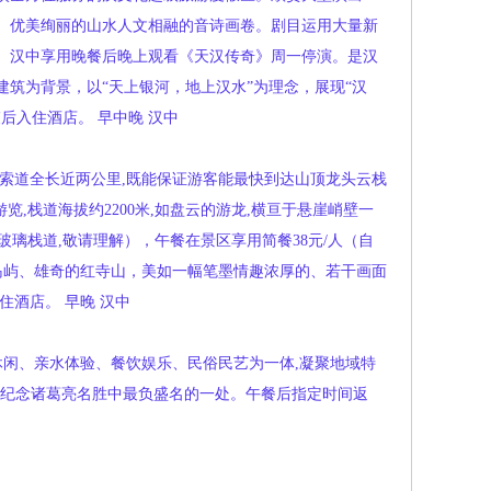
、优美绚丽的山水人文相融的音诗画卷。剧目运用大量新
。汉中享用晚餐后晚上观看《天汉传奇》周一停演。是汉
筑为背景，以“天上银河，地上汉水”为理念，展现“汉
束后入住酒店。
早中晚
汉中
空的索道全长近两公里,既能保证游客能最快到达山顶龙头云栈
,栈道海拔约2200米,如盘云的游龙,横亘于悬崖峭壁一
璃栈道,敬请理解），午餐在景区享用简餐38元/人（自
岛屿、雄奇的红寺山，美如一幅笔墨情趣浓厚的、若干画面
住酒店。
早晚
汉中
休闲、亲水体验、餐饮娱乐、民俗民艺为一体,凝聚地域特
国纪念诸葛亮名胜中最负盛名的一处。午餐后指定时间返