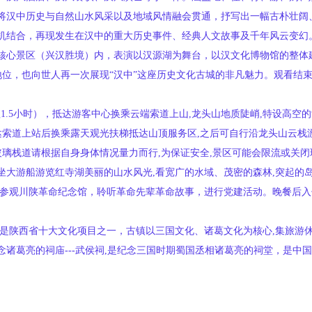
将汉中历史与自然山水风采以及地域风情融会贯通，抒写出一幅古朴壮阔
机结合，再现发生在汉中的重大历史事件、经典人文故事及千年风云变幻
核心景区（兴汉胜境）内，表演以汉源湖为舞台，以汉文化博物馆的整体建
史地位，也向世人再一次展现“汉中”这座历史文化古城的非凡魅力。观看结
程1.5小时），抵达游客中心换乘云端索道上山,龙头山地质陡峭,特设高
索道上站后换乘露天观光扶梯抵达山顶服务区,之后可自行沿龙头山云栈游览
玻璃栈道请根据自身身体情况量力而行,为保证安全,景区可能会限流或关闭玻
坐大游船游览红寺湖美丽的山水风光,看宽广的水域、茂密的森林,突起的
。参观川陕革命纪念馆，聆听革命先辈革命故事，进行党建活动。晚餐后入
目是陕西省十大文化项目之一，古镇以三国文化、诸葛文化为核心,集旅游
诸葛亮的祠庙---武侯祠,是纪念三国时期蜀国丞相诸葛亮的祠堂，是中