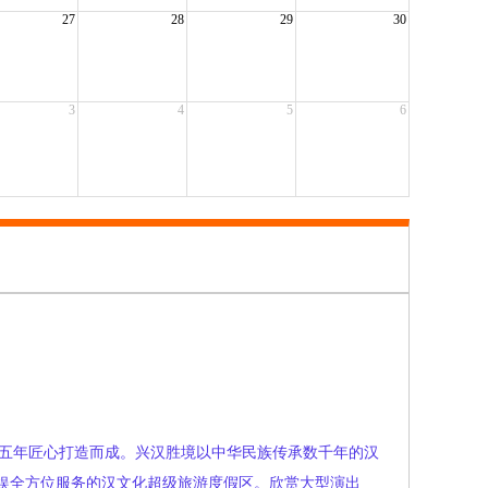
27
28
29
30
3
4
5
6
时五年匠心打造而成。兴汉胜境以中华民族传承数千年的汉
娱全方位服务的汉文化超级旅游度假区。欣赏大型演出