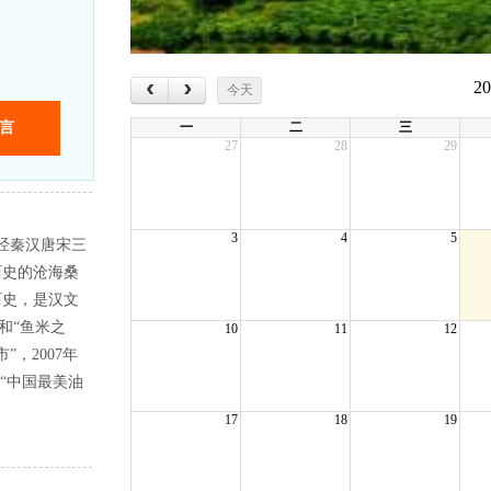
‹
›
2
今天
一
二
三
27
28
29
3
4
5
经秦汉唐宋三
历史的沧海桑
历史，是汉文
和“鱼米之
10
11
12
”，2007年
为“中国最美油
17
18
19