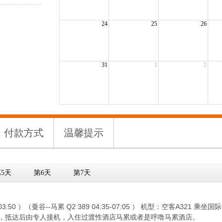
24
25
26
31
1
2
付款方式
温馨提示
5天
第6天
第7天
00-03:50 ）（曼谷--马累 Q2 389 04:35-07:05 ） 机型：空客A
时，抵达后由专人接机，入住过渡性酒店马累或者是呼噜马累酒店。