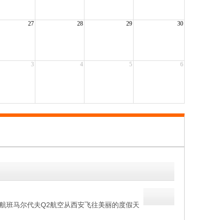
27
28
29
30
3
4
5
6
321 乘坐国际航班马尔代夫Q2航空从西安飞往美丽的度假天