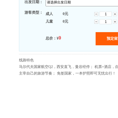
出发日期：
游客类型：
成人
0
元
儿童
0
元
0
总价：¥
线路特色
马尔代夫国家航空Q2，西安直飞，曼谷经停； 机票+酒店，
主宰自己的旅游节奏； 免签国家，一本护照即可无忧出行！