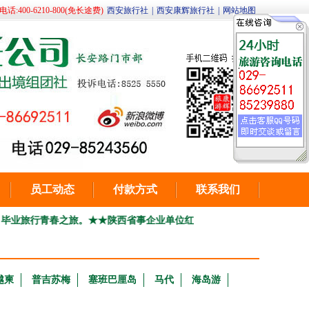
400-6210-800(免长途费)
西安旅行社
|
西安康辉旅行社
|
网站地图
员工动态
付款方式
联系我们
行青春之旅。
★★陕西省事企业单位红色培训，团建（部分）线路总汇咨询电话02
越柬
普吉苏梅
塞班巴厘岛
马代
海岛游