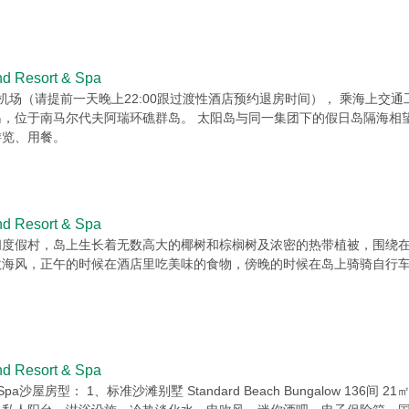
Resort & Spa
机场（请提前一天晚上22:00跟过渡性酒店预约退房时间）， 乘海上交通工
岛，位于南马尔代夫阿瑞环礁群岛。 太阳岛与同一集团下的假日岛隔海相
游览、用餐。
Resort & Spa
闲度假村，岛上生长着无数高大的椰树和棕榈树及浓密的热带植被，围绕
吹海风，正午的时候在酒店里吃美味的食物，傍晚的时候在岛上骑骑自行
Resort & Spa
ort & Spa沙屋房型： 1、标准沙滩别墅 Standard Beach Bungalow