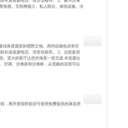
际长途直拨电话、语音信箱等。 2、豪华沙滩
含有空调、卫星电视、互联网接入、私人阳台、淋浴设施、冷
64套水上屋提供最佳角度观赏的视野之地。房间设施包含有空
际长途直拨电话、语音信箱等。 2、总统套房
受外来的打扰。宽大的客厅让您对海景一览无遗,木造露台
话、空调、沙滩床和沙滩椅，从宽敞的浴室可以
旅程，离开度假村前还可使用免费提供的淋浴房
上