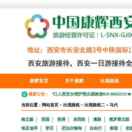
康辉首页
关于康辉
出境路线
西安工作的外地户口人西安办理护照出国旅游029-86692511
最新公告：
★★★202
当前位置：
网站首页
>
出境路线
>
出境路线二
>
马代
南北极
英国
美洲
东西欧
澳新
俄罗斯北欧
埃及迪拜
芽庄
尼泊尔缅甸
自由行
泰国
老