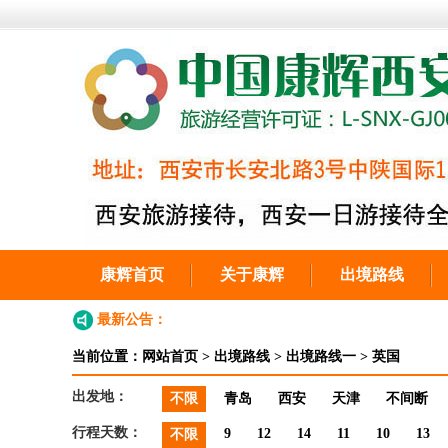
康辉首页
关于康辉
出境路线
最新公告：
当前位置：
网站首页
>
出境路线
>
出境路线一
>
英国
出发地：
不限
青岛
西安
天津
不间断
行程天数：
9
12
14
11
10
13
不限