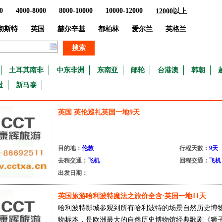
0
4000-8000
8000-10000
10000-12000
12000以上
彻斯特
英国
赫尔辛基
都柏林
爱尔兰
英格兰
搜索
土耳其南非
中东非洲
东南亚
邮轮
台港澳
韩朝
挝
新马泰
英国 英伦巡礼英国一地9天
目的地：
伦敦
行程天数：
9天
去程交通：
飞机
回程交通：
飞机
出发日期：
英国旅游哈利波特魔法之旅价全含·英国一地11天
哈利波特影城参观到所有哈利波特的场景自然历史博物
物标本，是欧洲最大的自然历史博物馆经典歌剧《狮子王