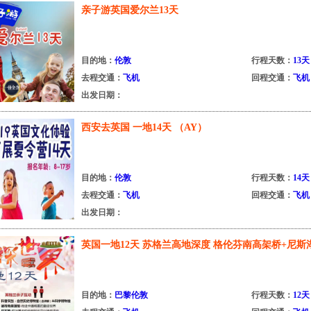
亲子游英国爱尔兰13天
目的地：
伦敦
行程天数：
13天
去程交通：
飞机
回程交通：
飞机
出发日期：
西安去英国 一地14天 （AY）
目的地：
伦敦
行程天数：
14天
去程交通：
飞机
回程交通：
飞机
出发日期：
英国一地12天 苏格兰高地深度 格伦芬南高架桥+尼斯
然历史博物馆 （LHR-LHR）英签
目的地：
巴黎伦敦
行程天数：
12天