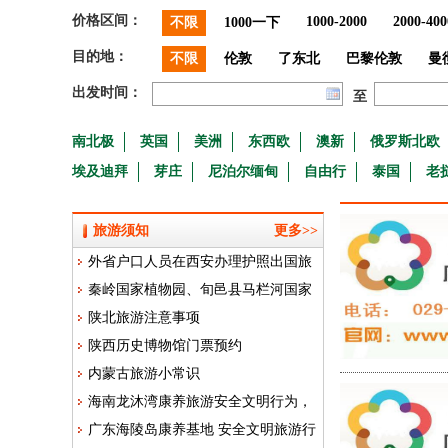
价格区间：
1000-2000
2000-400
不限
1000一下
目的地：
不限
伦敦
了东北
巴黎伦敦
曼
出发时间：
至
南北极
英国
美洲
东西欧
澳新
俄罗斯北欧
埃及迪拜
芽庄
尼泊尔缅甸
自由行
泰国
老
旅游须知
更多>>
外省户口人员在西安办理护照出国旅
秦岭国家植物园、旬邑县马栏河国家
游029-86692511
陕北旅游注意事项
湿地公园入围首批“国家青少年自然教
陕西历史博物馆门票预约
育绿色营地”！
内蒙古旅游小常识
海南龙沐湾康养旅游安全文明行为，
广东海陵岛康养基地 安全文明旅游行
食宿安全注意事项