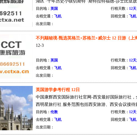
湖区 ·千年历史小镇切斯特 ·斯特拉特福德-莎士比亚故居 
目的地：
英国
行程天数：
12天
去程交通：
飞机
回程交通：
飞机
出发日期：
不列颠秘境-甄选英格兰+苏格兰+威尔士 12 日游（上海
12-3
目的地：
英国
行程天数：
12
去程交通：
飞机
回程交通：
飞机
出发日期：
英国游学参考行程 12日
中国康辉西安国际旅行社官网-西安最好国际旅行社，
西明星旅行社 服务范围包括西安旅游、西安会议接待旅
目的地：
伦敦
行程天数：
12天
去程交通：
飞机
回程交通：
飞机
出发日期：