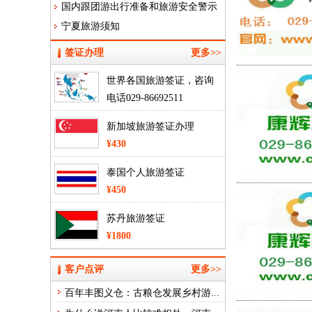
国内跟团游出行准备和旅游安全警示
为告知书
宁夏旅游须知
签证办理
更多>>
世界各国旅游签证，咨询
电话029-86692511
¥430
新加坡旅游签证办理
¥430
泰国个人旅游签证
¥450
苏丹旅游签证
¥1800
客户点评
更多>>
百年丰图义仓：古粮仓发展乡村游...