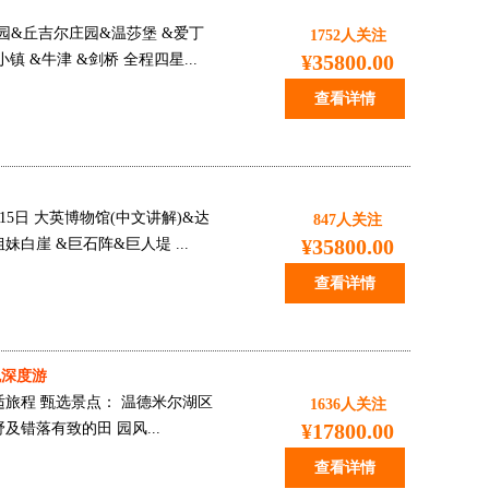
庄园&丘吉尔庄园&温莎堡 &爱丁
1752
人关注
¥35800.00
 &牛津 &剑桥 全程四星...
查看详情
景15日 大英博物馆(中文讲解)&达
847
人关注
¥35800.00
白崖 &巨石阵&巨人堤 ...
查看详情
晚深度游
旅程 甄选景点： 温德米尔湖区
1636
人关注
¥17800.00
错落有致的田 园风...
查看详情