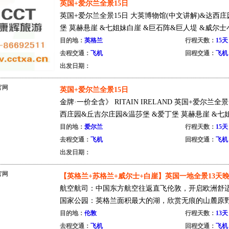
英国+爱尔兰全景15日
英国+爱尔兰全景15日 大英博物馆(中文讲解)&达西
堡 莫赫悬崖 &七姐妹白崖 &巨石阵&巨人堤 &威尔士小镇
目的地：
英格兰
行程天数：
15天
去程交通：
飞机
回程交通：
飞机
出发日期：
英国+爱尔兰全景15日
金牌·一价全含》 RITAIN IRELAND 英国+爱尔兰全
西庄园&丘吉尔庄园&温莎堡 &爱丁堡 莫赫悬崖 &七姐妹
目的地：
爱尔兰
行程天数：
15天
去程交通：
飞机
回程交通：
飞机
出发日期：
【英格兰+苏格兰+威尔士+白崖】英国一地全景13天
航空航司：中国东方航空往返直飞伦敦，开启欧洲舒适
国家公园：英格兰面积最大的湖，欣赏无痕的山麓原野及
目的地：
伦敦
行程天数：
13天
去程交通：
飞机
回程交通：
飞机