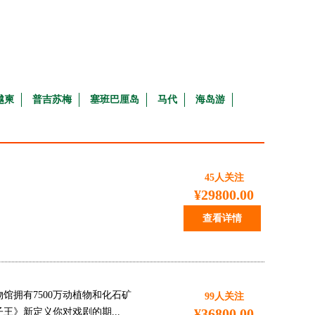
越柬
普吉苏梅
塞班巴厘岛
马代
海岛游
45
人关注
¥29800.00
查看详情
馆拥有7500万动植物和化石矿
99
人关注
¥36800.00
》新定义你对戏剧的期...