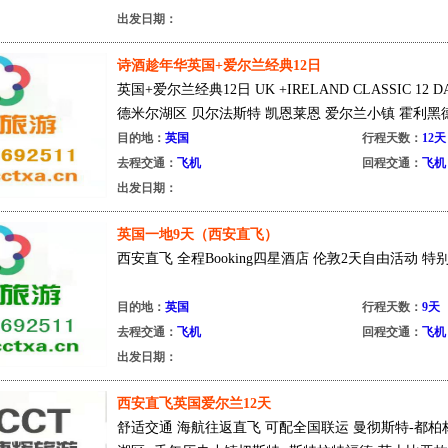
出发日期：
诗酒趁年华英国+爱尔兰经典12日
英国+爱尔兰经典12日 UK +IRELAND CLASSIC 12
德米尔湖区 贝尔法斯特 凯恩莱恩 爱尔兰小镇 霍利黑德 约
目的地：
英国
行程天数：
12天
去程交通：
飞机
回程交通：
飞机
出发日期：
英国一地9天（西安直飞）
西安直飞 全程Booking四星酒店 伦敦2天自由活动
目的地：
英国
行程天数：
9天
去程交通：
飞机
回程交通：
飞机
出发日期：
西安直飞英国爱尔兰12天
舒适交通 海航往返直飞 可配全国联运 曼彻斯特-都柏