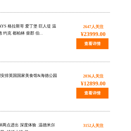
 DAYS 格拉斯哥 爱丁堡 巨人堤 温
2647
人关注
¥23999.00
克 都柏林 柴郡 伯...
查看详情
 特别安排英国国家美食馆&海德公园
2036
人关注
¥12899.00
查看详情
林两点进出 深度体验 .温德米尔
3152
人关注