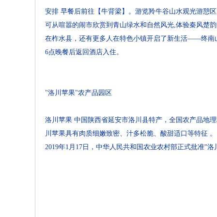
安排
早餐后前往【牛背梁】。游览羚牛谷山水观光游憩区,
可从喧嚣的闹市欣赏到青山绿水和自然风光,体验秦风楚韵
在柞水县，还有更多人在特色小镇开启了新生活——终南
6点晚餐后返回酒店入住。
"洛川苹果"农产品园区
洛川苹果 中国陕西省延安市洛川县特产，全国农产品地
川苹果具有肉质细嫩致密、汁多松脆、酸甜适口等特征 。
2019年1月17日，中华人民共和国农业农村部正式批准"