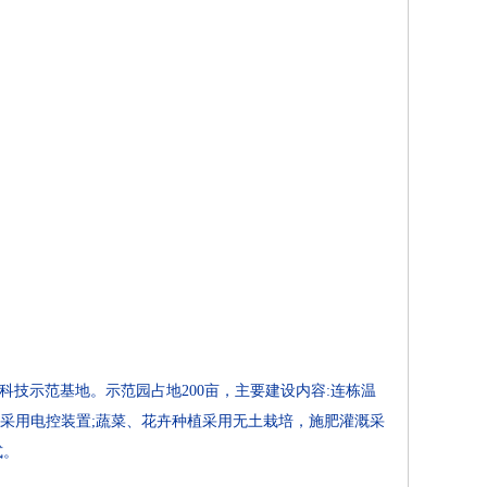
技示范基地。示范园占地200亩，主要建设内容:连栋温
湿均采用电控装置;蔬菜、花卉种植采用无土栽培，施肥灌溉采
式。