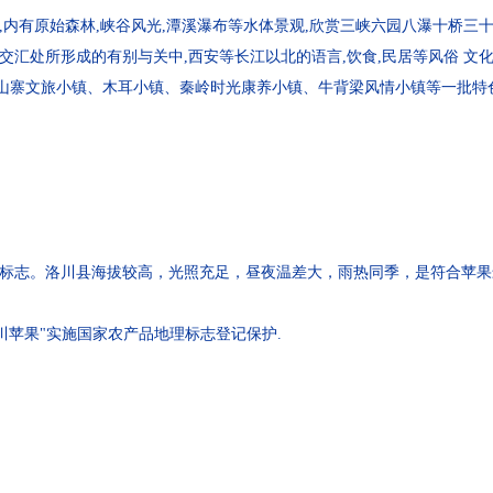
内有原始森林,峡谷风光,潭溪瀑布等水体景观,欣赏三峡六园八瀑十桥三十六
交汇处所形成的有别与关中,西安等长江以北的语言,饮食,民居等风俗 文
山寨文旅小镇、木耳小镇、秦岭时光康养小镇、牛背梁风情小镇等一批特
理标志。洛川县海拔较高，光照充足，昼夜温差大，雨热同季，是符合苹果
洛川苹果"实施国家农产品地理标志登记保护.