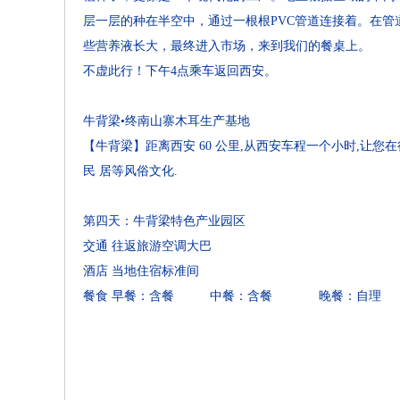
层一层的种在半空中，通过一根根PVC管道连接着。在
些营养液长大，最终进入市场，来到我们的餐桌上。
不虚此行！下午4点乘车返回西安。
牛背梁•终南山寨木耳生产基地
【牛背梁】距离西安 60 公里,从西安车程一个小时,让
民 居等风俗文化.
第四天：牛背梁特色产业园区
交通
往返旅游空调大巴
酒店
当地住宿标准间
餐食
早餐：含餐 中餐：含餐 晚餐：自理