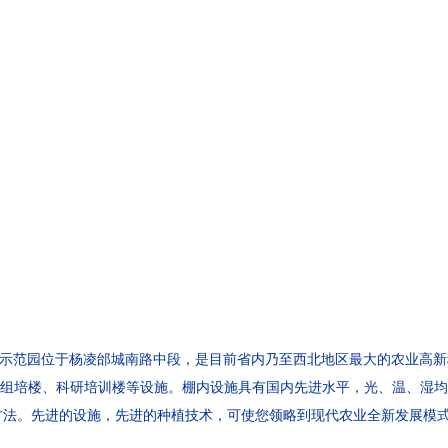
示范园位于杨凌邰城南路中段，是目前省内乃至西北地区最大的农业高新科
并建设有组培楼、科研培训楼等设施。棚内设施具有国内先进水平，光、温、
培方法。先进的设施，先进的种植技术，可使您领略到现代农业全新发展模