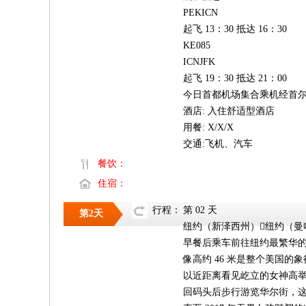
PEKICN
起飞 13：30 抵达 16：30
KE085
ICNJFK
起飞 19：30 抵达 21：00
今日首都机场集合乘机经首
酒店: 入住舒适型酒店
用餐: X/X/X
交通:飞机、汽车
餐饮：
住宿：
行程：
第 02 天
第2天
纽约（新泽西州）纽约（曼
早餐后乘车前往纽约最繁华的
像高约 46 米是整个美国
以近距离看见屹立的女神高举自
回码头后步行游览华尔街，