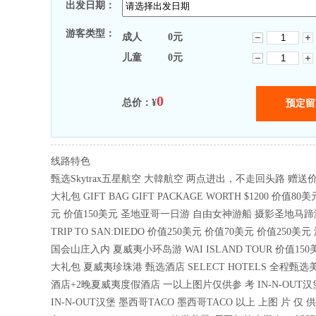
出发日期：
游客类型：
成人
0
元
儿童
0
元
0
总价：¥
线路特色
甄选Skytrax五星航空 大韓航空 两点进出，不走回头路 赠送价
大礼包 GIFT BAG GIFT PACKAGE WORTH $1200 价值80
元 价值150美元 圣地亚哥一日游 自由女神游船 摄影圣地马蹄湾 
TRIP TO SAN:DIEDO 价值250美元 价值70美元 价值250
国会山庄入内 夏威夷小环岛游 WAI ISLAND TOUR 价值15
大礼包 夏威夷珍珠港 甄选酒店 SELECT HOTELS 全程甄
酒店+2晚夏威夷度假酒店 一以上图片仅供参 考 IN-N-OUT
IN-N-OUT汉堡 墨西哥TACO 墨西哥TACO 以上 上图 片 仅 