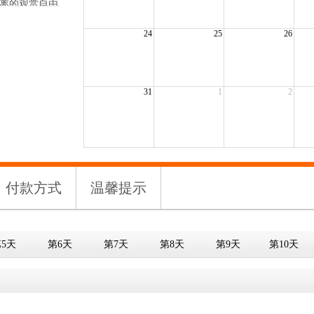
近距离的观赏自由
公园 充满墨西
24
25
26
马蹄湾 国会山
夷珍珠港 ★美
布 自由女神游
夏威夷珍珠港
31
1
2
多样购物
付款方式
温馨提示
5天
第6天
第7天
第8天
第9天
第10天
）