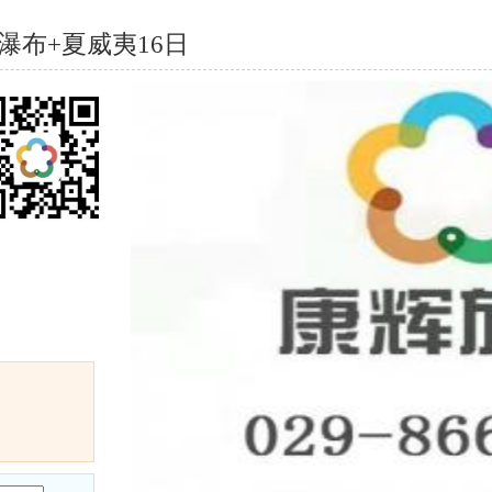
大瀑布+夏威夷16日