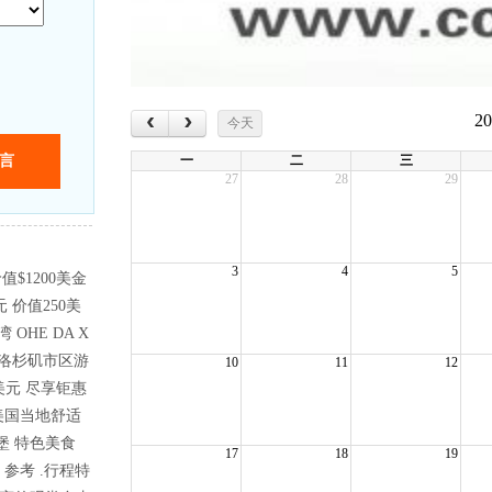
‹
›
2
今天
一
二
三
27
28
29
3
4
5
值$1200美金
美元 价值250美
OHE DA X
美元 洛杉矶市区游
10
11
12
0美元 尽享钜惠
选美国当地舒适
汉堡 特色美食
17
18
19
供 参考 .行程特