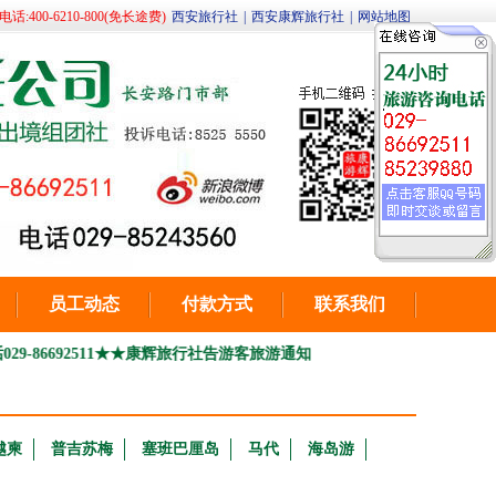
400-6210-800(免长途费)
西安旅行社
|
西安康辉旅行社
|
网站地图
员工动态
付款方式
联系我们
511
★★康辉旅行社告游客旅游通知书 ---
★★西安市最新的18个出入境
越柬
普吉苏梅
塞班巴厘岛
马代
海岛游