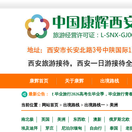
康辉首页
关于康辉
出境路线
生，毕业季季青春之旅 毕业旅行
最新公告：
2026高考生毕业季，毕业旅行青春之旅。
★
当前位置：
网站首页
>
出境路线
>
出境路线一
>
美洲
南北极
英国
美洲
东西欧
澳新
俄罗斯北欧
埃及迪拜
芽庄
尼泊尔缅甸
自由行
泰国
老