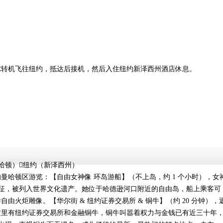
尔转机飞往纽约，抵达后接机，然后入住纽约新泽西州酒店休息。
哈顿）纽约（新泽西州）
曼哈顿区游览：【自由女神像 环岛游船】（不上岛，约 1 个小时），女
的象征，被列入世界文化遗产。她位于哈德逊河口附近的自由岛，船上乘客可
由火炬雕像。【华尔街 & 纽约证券交易所 & 铜牛】（约 20 分钟），
这里有纽约证券交易所和金融铜牛，铜牛叫嚣着权力与金钱已有近三十年