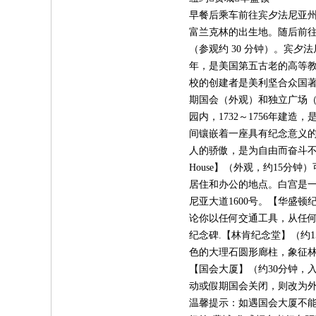
早餐后乘车前往宾夕法尼亚
富兰克林的出生地。随后前往环境优美
（参观约 30 分钟）。宾夕
年，是美国第五古老的高等
校的创建者是美利坚合众国著
期国会（外观）和独立广场（
园内，1732～1756年建
间镶嵌着一座具有纪念意义的
人的骄傲，是为自由而奋斗不止
House】（外观，约15
居住和办公的地点。白宫是
尼亚大道1600号。【华盛
论你以任何交通工具，从任
纪念碑.【林肯纪念堂】（约
色的大理石圆形廊柱，象征林
【国会大厦】（约30分钟，
动或假期国会关闭，则改为
温馨提示：如遇国会大厦不