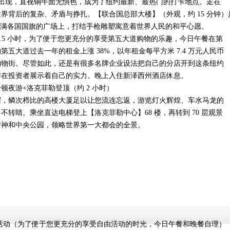
雕塑的出现，直视铜牛面无惧色，成为了纽约最新、最热门的打卡地点。走在
界背后的复杂、矛盾与挣扎。【联合国总部大楼】（外观，约 15 分钟）
飘满各国国旗的广场上，打结手枪雕塑寓意着世界人民的和平心愿。
1.5 小时，为了便于您更充分的享受第五大道购物的乐趣，今日午餐在第
五大道过去一年的租金上涨 38%，以年租金每平方米 7.4 万元人民币
购物街。尽管如此，还是有很多名牌企业设法把自己的分店开到这条纽约
潜在投资者展示着自己的实力。晚上入住新泽西州酒店休息。
顿夜游+洛克菲勒登顶（约 2 小时）
耀，鳞次栉比的高楼大厦足以让您流连忘返，游览灯火辉煌、车水马龙的
转睛。乘坐直达电梯登上【洛克菲勒中心】68 楼，再转到 70 层观景
女神和中央公园，领略世界第一大都会的全景。
活动（为了便于您更充分的享受自由活动的时光，今日午餐和晚餐自理）