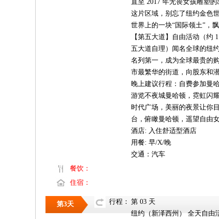
直至 2017 年无畏女孩
这片区域，别忘了纽约金色世
世界上的一块“国际领土”，
【第五大道】自由活动（约 
五大道自理）闻名全球的纽约第
名列第一，成为全球最贵的
市最繁华的街道，向股东和
晚上建议行程：自费参加曼哈
游览不夜城曼哈顿，霓虹闪
时代广场，美丽的夜景让你目不
台，俯瞰曼哈顿，遥望自由
酒店: 入住舒适型酒店
用餐: 早/X/晚
交通：汽车
餐饮：
住宿：
行程：
第 03 天
第3天
纽约（新泽西州） 全天自由