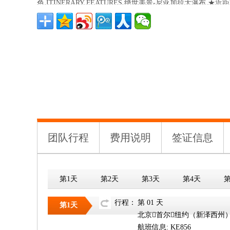
色 ITINERARY FEATURES 绝世美景-尼亚加拉大瀑布 ★
女神像- 自由女神游船 ★美国最大的城市文化公园- 巴尔波亚
哥异域风情的城市- 圣地亚哥 洛杉矶市区深度游 ★摄影圣地 
庄入内 ★美国母亲之路- 66号公路 ★夏威夷小环岛游 ★夏威
国名校--宾夕法尼亚大学/加州大学洛杉矶分校 尼亚加拉大瀑
船 巴尔波亚公园 66号公路 马蹄湾 国会山庄 夏威夷小环岛 
宾夕法尼亚大学 加州大学洛杉矶分校 以 上景点仅 供参 考 .
VARIETY SHOPPING YO LIFE.
团队行程
费用说明
签证信息
第1天
第2天
第3天
第4天
第
行程：
第 01 天
第1天
北京首尔纽约（新泽西州
航班信息: KE856