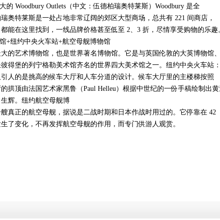
Woodbury Outlets（中文：伍德柏瑞奥特莱斯）Woodbury 是全
瑞奥特莱斯是一处占地非常辽阔的郊区大型商场，总共有 221 间商店，
都能在这里找到，一线品牌价格甚至低至 2、3 折，尽情享受购物的乐趣
物馆+纽约中央火车站+航空母舰博物馆
最大的艺术博物馆，也是世界著名博物馆。它是与英国伦敦的大英博物馆
圣彼得堡的列宁格勒美术馆齐名的世界四大美术馆之一。纽约中央火车站
吸引人的是挑高的候车大厅和人车分道的设计。候车大厅里的主楼梯按照
顶由法国艺术家黑鲁（Paul Helleu）根据中世纪的一份手稿绘制出黄道 
目生辉。纽约航空母舰博
艘真正的航空母舰，据说是二战时期和日本作战时用过的。它停靠在 42
发生了变化，不再发挥航空母舰的作用，而专门供游人观赏。