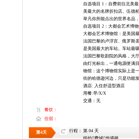
自选项目 1：自费前往北美最大的 
美最大的名牌折扣店。伍德柏
举凡你所能点出的世界名品，
自选项目 2：大都会艺术博
大都会艺术博物馆：是美国
法国巴黎的卢浮宫、俄罗斯
是美国最大的车站。车站最
法国巴黎歌剧院的风格，大厅的拱
由灯光标出，一通电源便满
物馆：这个博物馆实际上是一
街的哈德逊河边，只是功能
酒店: 入住舒适型酒店
用餐:早/X/X
交通：无
餐饮：
住宿：
行程：
第 04 天
第4天
纽约费城华盛顿