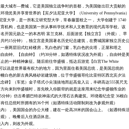
州最大城市—费城，它是美国独立战争时的首都，为美国做出巨大贡献的
并享誉世界的【宾夕法尼亚大学】（University of Pennsylvania
法尼亚大学，是一所私立研究型大学，常春藤盟校之一， 大学创建于 1740
教育机构，也是美国第一所从事科学技术和人文教育的现代高等学校。该
名开国元勋之一的本杰明·富兰克林。后面游览【独立宫】（外观）、早
共约15分钟），独立宫是美国著名历史纪念建筑，在费城国家独立历史
造，是一座两层旧式红砖楼房，乳白色的门窗，乳白色的尖塔，正屋和塔之
自由钟。【自由钟】（约30分钟，如遇特殊状况改为外观），自由钟是
的一种精神象征。随后前往华盛顿，抵达后游览【白宫The White
分钟）可以说是世界最有权力的地方，因为里面住着美国总统，是美国总统的
一幢白色的新古典风格砂岩建筑物，位于华盛顿哥伦比亚特区西北宾夕法
顿纪念碑】（车览）金子塔式小尖顶抜地而起高耸入云，丰碑高达555英尺无
何方向来到华盛顿时，首先映入你眼帘的就是这座用来纪念华盛顿伟业的
15分钟）仿古希腊巴特农神庙式的大理石古典建筑。环绕着纪念堂 36根白
肯任总统时所拥有的36个州（如遇特殊活动限制则改为参观外观）
入内），美国国会的办公大楼，建在一处高28米的国会山上。（如遇特殊
外观）。晚餐后入住酒店休息。
能入内，则改为外观。