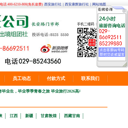
400-6210-800(免长途费)
西安旅行社
|
西安康辉旅行社
|
网站地图
员工动态
付款方式
联系我们
，毕业季季青春之旅 毕业旅行
2026高考生毕业季，毕业旅行青春之旅。
★★
峡
江西
新疆
甘肃敦煌
西藏甘南