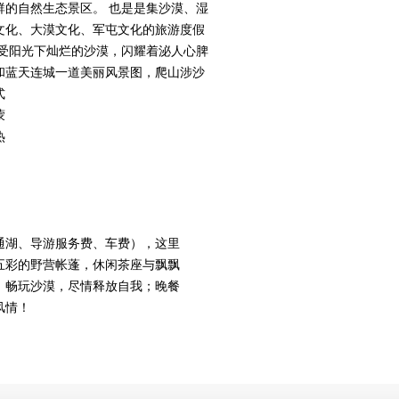
群的自然生态景区。 也是是集沙漠、湿
文化、大漠文化、军屯文化的旅游度假
感受阳光下灿烂的沙漠，闪耀着泌人心脾
和蓝天连城一道美丽风景图，爬山涉沙
式
蒙
热
通湖、导游服务费、车费），这里
五彩的野营帐蓬，休闲茶座与飘飘
，畅玩沙漠，尽情释放自我；晚餐
风情！