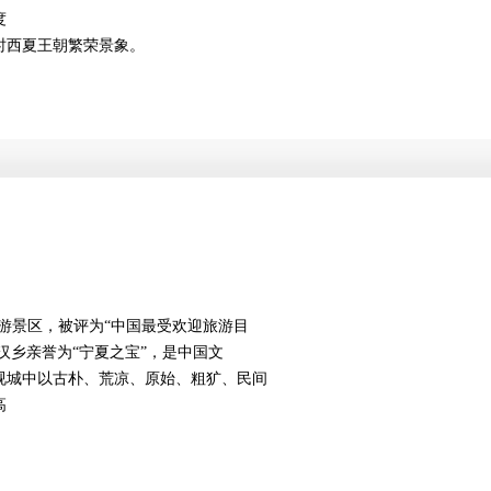
度
时西夏王朝繁荣景象。
级旅游景区，被评为“中国最受欢迎旅游目
汉乡亲誉为“宁夏之宝”，是中国文
视城中以古朴、荒凉、原始、粗犷、民间
高