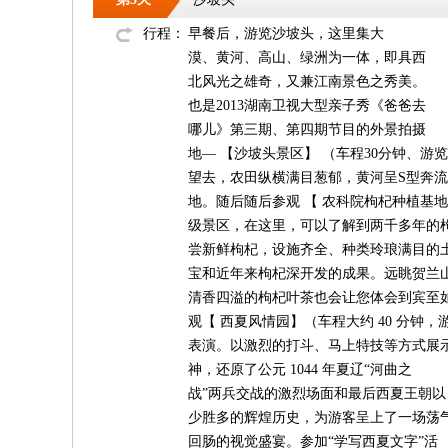
行程：
早餐后，游览沙坡头，这里集大
漠、黄河、高山、绿洲为一体，即具西
北风光之雄奇，又兼江南景色之秀美。
也是2013湖南卫视大型亲子秀《爸爸去
哪儿》第三期、第四期节目的外景拍摄
地— 【沙坡头景区】 （车程30分钟、游
望去，农田纵横满目葱郁，黄河呈S型奔
地。随后随后参观 【 农科院枸杞种植基地
级景区，在这里，可以了解到两千多年的
尝新鲜枸杞，设施齐全、种类玲琅满目的
宝和近年来枸杞深开发的成果。远眺贺兰
清香四溢的枸杞叶茶也会让您体会到宾至
观【 西夏风情园】（车程大约 40 分钟，游
表演。以激烈的打斗、马上特技等方式展
神，还原了公元 1044 年夏辽“河曲之
战”两兵交战的激烈场面和最后西夏王朝以
少胜多的辉煌历史，为游客呈上了一场荡
回肠的视觉盛宴。参加“学写西夏文字”活