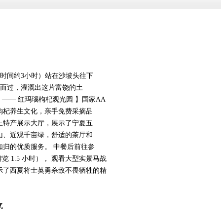
览时间约3小时）站在沙坡头往下
流而过，灌溉出这片富饶的土
 —— 红玛瑙枸杞观光园 】国家AA
枸杞养生文化，亲手免费采摘品
土特产展示大厅，展示了宁夏五
山、近观千亩绿，舒适的茶厅和
如归的优质服务。 中餐后前往参
览 1.5 小时）， 观看大型实景马战
示了西夏将士英勇杀敌不畏牺牲的精
气