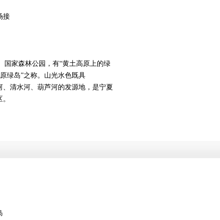
场接
、国家森林公园，有“黄土高原上的绿
“高原绿岛”之称。山光水色既具
河、清水河、葫芦河的发源地，是宁夏
区。
岛