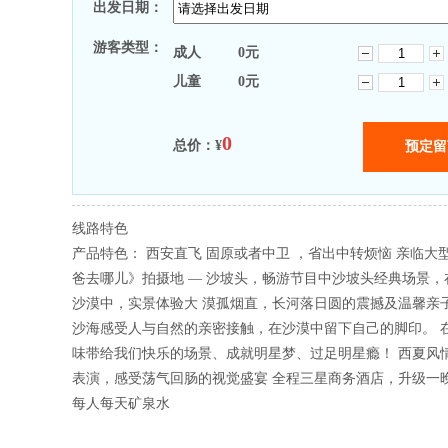
出发日期：
游客类型：
成人
0
元
儿童
0
元
0
总价：¥
线路特色
产品特色： 西安直飞 固原或者中卫 ，省出中转烦恼 亲临大
爸去哪儿》拍摄地 — 沙坡头，畅游节目中沙坡头经典场景，
沙漠中，实景体验大 漠孤烟直，长河落日圆的震撼及温馨亲子
沙海感受人与自然的亲密接触，在沙漠中留下自己的脚印。 
味带给我们快乐的场景、成就明星梦、过足明星瘾！ 西夏风
表演，感受荡气回肠的视觉盛宴 全程三星商务酒店，升级一
每人每天矿泉水