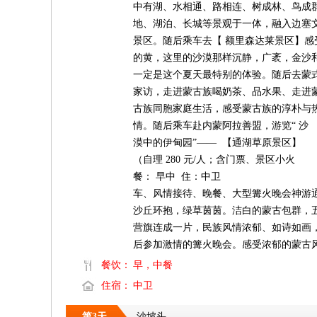
中有湖、水相通、路相连、树成林、鸟成
地、湖泊、长城等景观于一体，融入边塞
景区。随后乘车去【 额里森达莱景区】
的黄，这里的沙漠那样沉静，广袤，金沙
一定是这个夏天最特别的体验。随后去蒙
家访，走进蒙古族喝奶茶、品水果、走进
古族同胞家庭生活，感受蒙古族的淳朴与
情。随后乘车赴内蒙阿拉善盟，游览“ 沙
漠中的伊甸园”—— 【通湖草原景区】
（自理 280 元/人；含门票、景区小火
餐： 早中 住：中卫
车、风情接待、晚餐、大型篝火晚会神游
沙丘环抱，绿草茵茵。洁白的蒙古包群，
营旗连成一片，民族风情浓郁、如诗如画
后参加激情的篝火晚会。感受浓郁的蒙古
餐饮：
早，中餐
住宿：
中卫
第3天
沙坡头