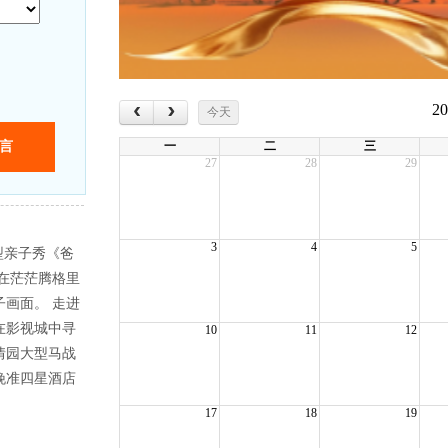
‹
›
2
今天
一
二
三
27
28
29
3
4
5
型亲子秀《爸
在茫茫腾格里
画面。 走进
在影视城中寻
10
11
12
情园大型马战
晚准四星酒店
17
18
19