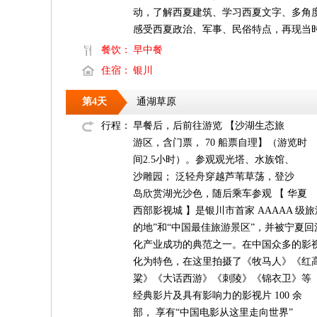
动，了解西夏建筑、学习西夏文字、多角
感受西夏政治、军事、民俗特点，再现当
餐饮：
早中餐
住宿：
银川
第4天
通湖草原
行程：
早餐后，后前往游览 【沙湖生态旅
游区，含门票， 70 船票自理】（游览时
间2.5小时）。参观观光塔、水族馆、
沙雕园； 泛轻舟穿越芦苇草荡，登沙
岛欣赏湖光沙色，随后乘车参观 【 华夏
西部影视城 】是银川市首家 AAAAA 
的地”和“中国最佳旅游景区”，并被宁夏回
化产业成功的典范之一。在中国众多的影
化为特色，在这里拍摄了《牧马人》《红
粱》《大话西游》《刺陵》《锦衣卫》等
经典影片及具有影响力的影视片 100 余
部， 享有“中国电影从这里走向世界”