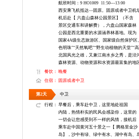
航班时间：9 HO1009 11:50---13:00
西安乘飞机抵达—固原。固原或者中卫机
机后赴【 六盘山森林公园景区】（不含
景区交通车和讲解费），六盘山国家森林
公园是西北重要的水源涵养林基地。现为
国家4A级生态旅游区、国家级自然保护区
色明珠”“天然氧吧”“野生动植物的天堂”
北国风光之雄，又兼江南水乡之秀，是泾
森林资源、动物资源和水资源最富集的地
餐饮：
晚餐
住宿：
固原或者中卫
第2天
中卫
行程：
早餐后，乘车赴中卫，这里地处祖国
内陆，热情朴实的民风会感染你，这里的
一切会让您感受到不一样的风情，接机后
乘车赴中国黄河五十景之一【 腾格里金沙
岛】，沙中有绿、绿中有水、湖中有岛、