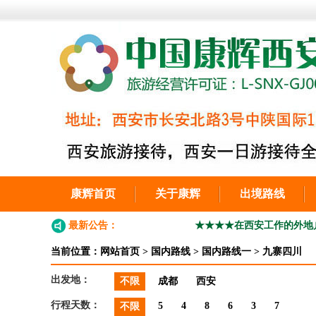
康辉首页
关于康辉
出境路线
最新公告：
★★★★在西安工作的外地户口人西安办理
当前位置：
网站首页
>
国内路线
>
国内路线一
>
九寨四川
出发地：
不限
成都
西安
行程天数：
5
4
8
6
3
7
不限