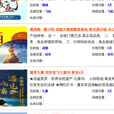
目的地：
稻城
行程天数：
4天
去程交通：
飞机
回程交通：
飞机
出发日期：
慢成都 · 醉夕阳 成都大熊猫繁殖基地-黄龙溪古镇-
产品特色: : 含 一、全程门票已含 真正高品质。 二
务，免去拼团的苦恼。 三、行程轻松自在，免去旅途劳累
目的地：
成都
行程天数：
6天
去程交通：
动车
回程交通：
动车
出发日期：
惠享九寨-西安直飞九寨沟 黄龙4天
★品鉴美景：世界自然遗产-九寨沟、 人间瑶池-黄龙
红军长征纪念碑 ★网红打卡：薰衣草花海触目所及都是
目的地：
九寨
行程天数：
4天
去程交通：
回程交通：
出发日期：