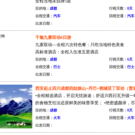
全程当地未挂牌5星
旅游大巴酒店接送
目的地：
成都
行程天数：
8天
升级一晚国际星级
去程交通：
汽车
回程交通：
汽车
动车站商务车
出发日期：
一晚挂牌五星
接送金牌导游
千魅九寨双动6日游
陈...
九寨双动---全程六次特色餐：只吃当地特色美食
高标准酒店：全程入住准五星酒店
错峰出游，睡醒出发
目的地：
成都
行程天数：
6天
超值赠送：藏家晚会，藏恙歌舞晚会...
去程交通：
巴士
回程交通：
巴士
出发日期：
西安起止四川成都四姑娘山+丹巴+稻城亚丁双动（普
•全程精选酒店，开启无忧旅途；舒适川西日瓦升级一
的食物烹饪法还原鲜美的味蕾享受； •绝密盛颜录，尽览
目的地：
成都
行程天数：
8天
去程交通：
火车
回程交通：
火车
出发日期：