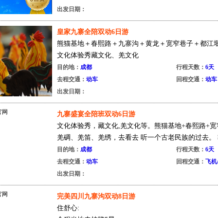
出发日期：
皇家九寨全陪双动6日游
熊猫基地＋春熙路＋九寨沟＋黄龙＋宽窄巷子＋都江
文化体验秀藏文化、羌文化
全程准四酒店、独家入住古羌药泉度假酒店
目的地：
成都
行程天数：
6天
川剧变脸...
去程交通：
动车
回程交通：
动车
出发日期：
九寨盛宴全陪班双动6日游
文化体验秀，藏文化,羌文化等。熊猫基地+春熙路+宽
羌碉、羌笛、羌绣，去看去 听一个古老民族的过去。 
...
目的地：
成都
行程天数：
6天
去程交通：
动车
回程交通：
飞机
出发日期：
完美四川九寨沟双动8日游
住舒心: