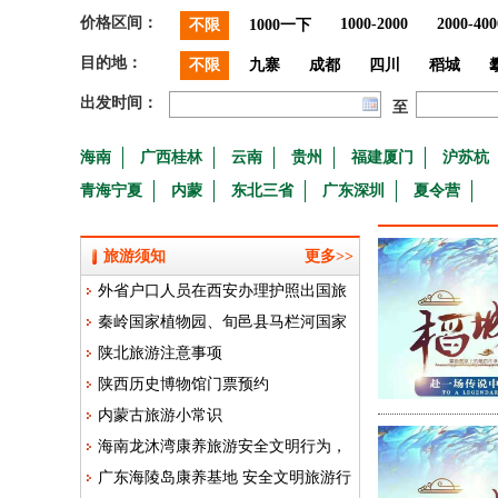
价格区间：
1000-2000
2000-400
不限
1000一下
目的地：
不限
九寨
成都
四川
稻城
出发时间：
至
海南
广西桂林
云南
贵州
福建厦门
沪苏杭
青海宁夏
内蒙
东北三省
广东深圳
夏令营
旅游须知
更多>>
外省户口人员在西安办理护照出国旅
秦岭国家植物园、旬邑县马栏河国家
游029-86692511
陕北旅游注意事项
湿地公园入围首批“国家青少年自然教
陕西历史博物馆门票预约
育绿色营地”！
内蒙古旅游小常识
海南龙沐湾康养旅游安全文明行为，
广东海陵岛康养基地 安全文明旅游行
食宿安全注意事项