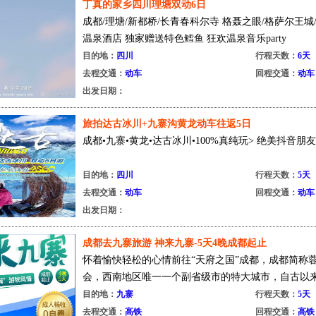
丁真的家乡四川理塘双动6日
成都/理塘/新都桥/长青春科尔寺 格聂之眼/格萨尔王
温泉酒店 独家赠送特色鳕鱼 狂欢温泉音乐party
目的地：
四川
行程天数：
6天
去程交通：
动车
回程交通：
动车
出发日期：
旅拍达古冰川+九寨沟黄龙动车往返5日
成都•九寨•黄龙•达古冰川•100%真纯玩> 绝美抖音朋
目的地：
四川
行程天数：
5天
去程交通：
动车
回程交通：
动车
出发日期：
成都去九寨旅游 神来九寨-5天4晚成都起止
怀着愉快轻松的心情前往“天府之国”成都，成都简称
会，西南地区唯一一个副省级市的特大城市，自古以来，
目的地：
九寨
行程天数：
5天
去程交通：
高铁
回程交通：
高铁