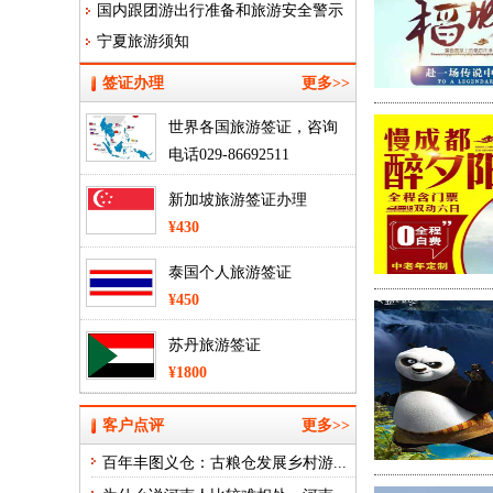
国内跟团游出行准备和旅游安全警示
为告知书
宁夏旅游须知
签证办理
更多>>
世界各国旅游签证，咨询
电话029-86692511
¥430
新加坡旅游签证办理
¥430
泰国个人旅游签证
¥450
苏丹旅游签证
¥1800
客户点评
更多>>
百年丰图义仓：古粮仓发展乡村游...