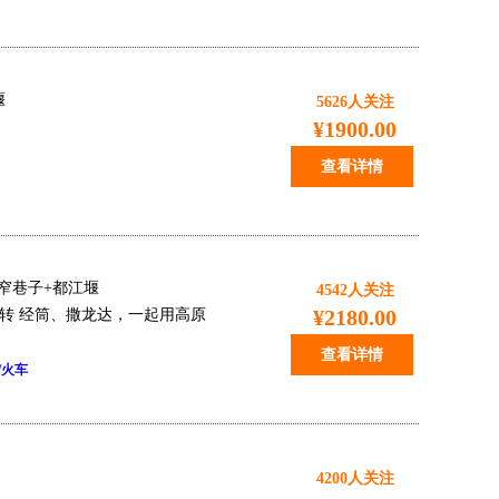
堰
5626
人关注
¥1900.00
查看详情
窄巷子+都江堰
4542
人关注
¥2180.00
转 经筒、撒龙达，一起用高原
查看详情
/火车
4200
人关注