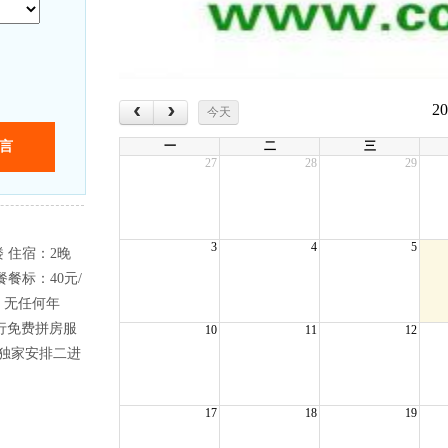
‹
›
2
今天
一
二
三
27
28
29
3
4
5
 住宿：2晚
餐标：40元/
：无任何年
行免费拼房服
10
11
12
.独家安排二进
17
18
19