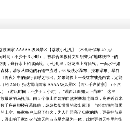
波国家 AAAAA 级风景区【荔波小七孔】（不含环保车 40 元/
（游玩时间：不少于 3 小时）。被联合国教科文组织誉为“地球腰带上的
空明，舟行水上如临仙境。小七孔里，卧龙潭上有仙气，一面水平如
森林，清泉从脚边的石缝中流过，68 级跌水瀑布、拉雅瀑布、翠谷
，《将夜》中的修行者呼之欲出。如果能换上一袭红衣或是白裳，定能
约 2.5H）抵达雷山国家 AAAA 级风景区【西江千户苗寨】（不含
0 元/人）（游玩时间：不少于 2 小时）。“观西江而知天下苗寨”，这里
族最后的乌托邦。由 5 个依山而建的自然村寨相连而成，高差近百米
着数千座吊脚楼夜幕降临，袅袅炊烟慢慢的溢出屋顶，与轻纱般的薄雾
寨的上空。每家每户点起了灯火，为人们照亮了归家的路，更是把苗寨
台，漫山的千家灯火与满天的点点星光融为一体，此时更似天空里的街