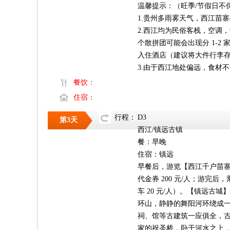
温馨提示：（旺季/节假日不
1.贵州多雨雾天气，西江苗
2.西江均为民俗客栈，空调
个散拼团可能会出现分 1-2
入住酒店（建议将大件行李
3.由于西江地处偏远，食材
餐饮：
住宿：
行程：
D3
第3天
西江/镇远古镇
餐：早晚
住宿：镇远
早餐后，游览【西江千户苗寨
代金券 200 元/人；游完后
车 20 元/人）。【镇远
环山，静静的舞阳河环绕成一
祠、馆等古建筑一应俱全，
家的祝圣桥，卧于河水之上