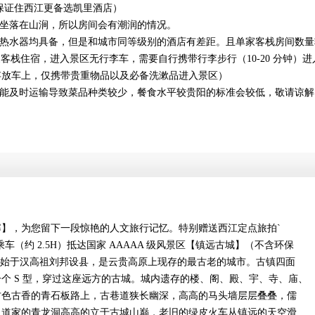
保证住西江更备选凯里酒店）
寨坐落在山涧，所以房间会有潮润的情况。
，热水器均具备，但是和城市同等级别的酒店有差距。且单家客栈房间数
 家客栈住宿，进入景区无行李车，需要自行携带行李步行（10-20 分钟）
存放车上，仅携带贵重物品以及必备洗漱品进入景区）
不能及时运输导致菜品种类较少，餐食水平较贵阳的标准会较低，敬请谅解
】，为您留下一段惊艳的人文旅行记忆。特别赠送西江定点旅拍`
，乘车（约 2.5H）抵达国家 AAAAA 级风景区【镇远古城】（不含环保
古城】始于汉高祖刘邦设县，是云贵高原上现存的最古老的城市。古镇四面
个 S 型，穿过这座远方的古城。城内遗存的楼、阁、殿、宇、寺、庙、
古色古香的青石板路上，古巷道狭长幽深，高高的马头墙层层叠叠，儒
，道家的青龙洞高高的立于古城山巅，老旧的绿皮火车从镇远的天空滑