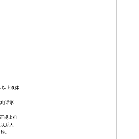
 以上液体
或电话形
坐正规出租
急联系人
之旅。