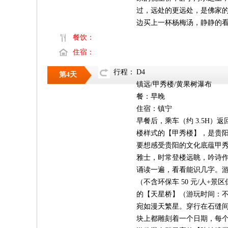
过，远处的更远处，是佛家
边买上一杯杨梅汤，静静的
餐饮：
住宿：
行程：
D4
第4天
镇远/甲秀楼/黄果树瀑布
餐：早晚
住宿：镇宁
早餐后，乘车（约 3.5H
楼样式的【甲秀楼】，是贵
要想感受贵阳的文化底蕴甲秀
雅士，时常登楼远眺，吟诗作
诵读一遍，看看能识几字。游览
（不含环保车 50 元/人+
的【天星桥】（游玩时间：不
宛如漫天繁星。穿行在石缝
块上都雕刻着一个日期，每