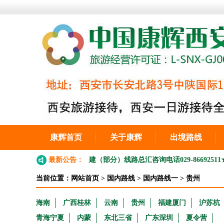
康辉首页
关于康辉
出境路线
单位红色培训，团建（部分）线路总汇咨询电话029-86692511
最新公告：
★★康辉旅
当前位置：
网站首页
>
国内路线
>
国内路线一
>
贵州
海南
广西桂林
云南
贵州
福建厦门
沪苏杭
青海宁夏
内蒙
东北三省
广东深圳
夏令营