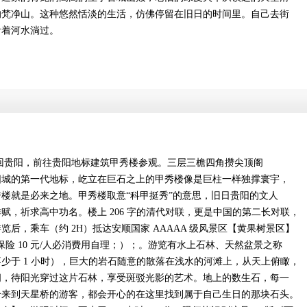
的梵净山。这种悠然恬淡的生活，仿佛停留在旧日的时间里。自己去街
看着河水淌过。
）返回贵阳，前往贵阳地标建筑甲秀楼参观。三层三檐四角攒尖顶阁
阳城的第一代地标，屹立在巨石之上的甲秀楼像是巨柱一样独撑寰宇，
楼就是必来之地。甲秀楼取意“科甲挺秀”的意思，旧日贵阳的文人
赋，祈求高中功名。楼上 206 字的清代对联，更是中国的第二长对联，
后，乘车（约 2H）抵达安顺国家 AAAAA 级风景区【黄果树景区】
景区保险 10 元/人必消费用自理；）；。游览有水上石林、天然盆景之称
少于 1 小时），巨大的岩石随意的散落在浅水的河滩上，从天上俯瞰，
间，待阳光穿过这片石林，享受斑驳光影的艺术。地上的数生石，每一
个来到天星桥的游客，都会开心的在这里找到属于自己生日的那块石头。