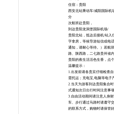
住宿：贵阳
西安北站乘动车/咸阳国际机
分
次航班赴贵阳，
到达贵阳龙洞堡国际机场/
贵阳北站，抵达后接机/站入
字拿房，等候导游短信或电话通
通知，请耐心等待。）若航
路、陕西路，二七路贵州省
贵阳的夜生活活色生香，点个
温馨提示：
1.出发前请各贵宾仔细检查自
需托运；充电宝,电脑等电子
2.当天为游客到达贵阳集合
式通知次日出行时间注意事
3.自由活动期间请注意人身
车、步行通过马路时请遵守
的联系方式，购物时请保管