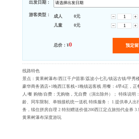
出发日期：
游客类型：
成人
0
元
儿童
0
元
0
总价：¥
线路特色
景点：黄果树瀑布/西江千户苗寨/荔波小七孔/镇远古镇/甲秀楼
豪华商务酒店+1晚西江客栈+1晚镇远客栈 用餐：4早4正，正餐
人/餐 购物/自费：无购物，无自费（演出除外）； 特殊说明
龄、同车限制、单独接机统一送机 特殊服务： 1.提供单人出
务，续住拼房自理 2.特别赠送价值200西江定点旅拍代金券 3
黄果树瀑布深度游玩