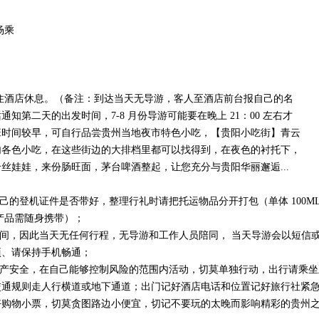
场乘
住酒店休息。（备注：到达当天无导游，客人至酒店前台报自己的名
知第二天的出发时间，7-8 月份导游可能要在晚上 21：00 左右才
班时间较早，可自行品尝贵州当地夜市特色小吃，【贵阳小吃街】青云
内各色小吃，在这些街边的大排档里都可以找得到，在夜色的衬托下，
丝娃娃，来份肠旺面，茅台啤酒整起，让您充分与贵阳华丽邂逅...
己的登机证件是否带好，整理行礼时请把托运物品分开打包（单体 100ML
产品需随身携带）；
时间，因此当天无任何行程，无导游和工作人员陪同， 当天导游会以短信
项、请保持手机畅通；
财产安全，在自己能够控制风险的范围内活动，切莫单独行动，出行请乘
交通规则走人行横道或地下通道；出门记好酒店电话和位置记好旅行社紧
好购物小票，切莫贪图路边小便宜，切记不要玩的太晚而影响精彩的贵州