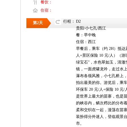
餐饮：
住宿：
行程：
D2
第2天
贵阳/小七孔/西江
餐：早中晚
住宿：西江
早餐后，乘车（约 2H）抵达荔
人+景区保险 10 元/人）
绿宝石”，水色翠如玉，清澈
镜，一面虎啸龙吟，走过水上
瀑布各领风雅，小七孔桥上
拍出最美的你。游览后，乘车（
环保车 20 元/人+保险 1
是世界上最大的苗寨，也是苗
的峡谷内，鳞次栉比的分布
柔和交织在一起，漫荡在苗
装扮得分外迷人，登临观景
市。