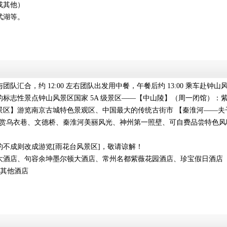
或其他）
武湖等。
汇合，约 12:00 左右团队出发用中餐，午餐后约 13:00 乘车赴钟山
标志性景点钟山风景区国家 5A 级景区——【中山陵】（周一闭馆）：
景区】游览南京古城特色景观区、中国最大的传统古街市 【秦淮河——夫
沿途欣赏乌衣巷、文德桥、秦淮河美丽风光、神州第一照壁、可自费品尝特色风
不成则改成游览[雨花台风景区]，敬请谅解！
大酒店、句容余坤墨尔顿大酒店、常州名都紫薇花园酒店、珍宝假日酒店（
或其他酒店