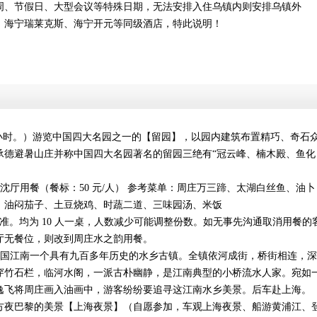
周、节假日、大型会议等特殊日期，无法安排入住乌镇内则安排乌镇外
、海宁瑞莱克斯、海宁开元等同级酒店，特此说明！
5 小时。）游览中国四大名园之一的【留园】，以园内建筑布置精巧、奇石
承德避暑山庄并称中国四大名园著名的留园三绝有“冠云峰、楠木殿、鱼化
沈厅用餐（餐标：50 元/人） 参考菜单：周庄万三蹄、太湖白丝鱼、油卜
、油闷茄子、土豆烧鸡、时蔬二道、三味园汤、米饭
准。均为 10 人一桌，人数减少可能调整份数。如无事先沟通取消用餐的
厅无餐位，则改到周庄水之韵用餐。
中国江南一个具有九百多年历史的水乡古镇。全镇依河成街，桥街相连，
穿竹石栏，临河水阁，一派古朴幽静，是江南典型的小桥流水人家。宛如
逸飞将周庄画入油画中，游客纷纷要追寻这江南水乡美景。后车赴上海。
方夜巴黎的美景【上海夜景】（自愿参加，车观上海夜景、船游黄浦江、