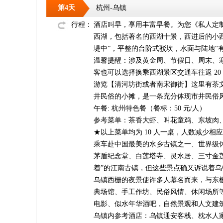
第4天
杭州-乌镇
行程：
酒店叫早，享用丰富早餐。为您《私人定制》
西湖，包括著名的西湖十景，西进后的小
堤中”，平整的台阶式驳坎，水面与陆地“
温馨提醒：涉及黄金周、节假日、周末、寒
客也可以选择换乘西湖景区交通车往返 2
游览【清河坊街或者南宋御街】这里有茶
井民俗的小摊，是一条充分体现市井民俗
午餐: 杭州特色餐（餐标：50 元/人）
参考菜单：茶香大虾、叫花童鸡、东坡肉
★以上菜单均为 10 人一桌，人数减少相
乘车赴中国最美的水乡古镇之一、世界级
茅盾纪念堂、白莲塔寺、灵水居、三寸金
着”的江南古镇，但这些景点确又诉说着
乌镇西栅的夜景使许多人慕名而来，与东
典场馆、手工作坊、民俗风情、休闲场所
电影、似水年华酒吧，自然景观和人文建
乌镇内参考酒店：乌镇通安客栈、枕水人