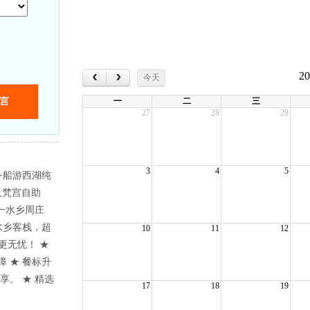
‹
›
2
今天
一
二
三
27
28
29
3
4
5
+船游西湖纯
/人梵宫自助
第一水乡周庄
水乡客栈，超
10
11
12
更无忧！ ★
障 ★ 餐标升
享。 ★ 精选
17
18
19