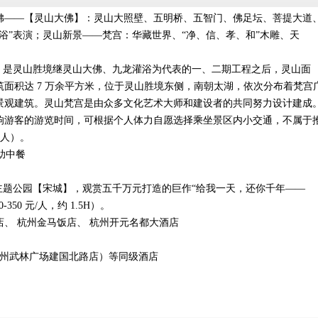
佛——【灵山大佛】：灵山大照壁、五明桥、五智门、佛足坛、菩提大道
浴”表演；灵山新景——梵宫：华藏世界、“净、信、孝、和”木雕、天
”。是灵山胜境继灵山大佛、九龙灌浴为代表的一、二期工程之后，灵山面
面积达 7 万余平方米，位于灵山胜境东侧，南朝太湖，依次分布着梵宫
景观建筑。灵山梵宫是由众多文化艺术大师和建设者的共同努力设计建成
响游客的游览时间，可根据个人体力自愿选择乘坐景区内小交通，不属于
/人）。
自助中餐
主题公园【宋城】，观赏五千万元打造的巨作“给我一天，还你千年——
50 元/人，约 1.5H）。
、 杭州金马饭店、 杭州开元名都大酒店
店（杭州武林广场建国北路店）等同级酒店