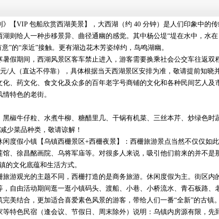
【VIP 包船欣赏西湖美景】，大西湖（约 40 分钟）是人们印象中的传
西湖则给人一种步移景异、曲径通幽的感觉。其中杨公堤“堤在水中，水在
有意”的“亲近”接触。更有湖边花木芳姿绰约，鸟鸣湖幽。
暑假期间，西湖风景区客车禁止进入，游客需要换乘社会公交车往返双程 
0 元/人（直达不停靠），具体根据当天西湖景区安排为准，敬请提前知晓
文化、药文化、食文化及众多的百年老字号商铺的文化和各种民间艺人及
风情特色的老街。
、黑椒牛仔粒、水煮牛柳、糖醋里几、干锅有机菜、三丝本芹、炒绿色时
应减少菜品种类，敬请谅解！
休闲度假小镇【乌镇西栅景区+西栅夜景】：西栅旅游景点当然不仅仅如
莲馆、徐昌酩画院、乌将军庙等。对很多人来说，吸引他们前来的并不是那
乌镇的文化底蕴和生活方式。
栅旅游观光的主题不同，西栅打造的是商务旅游。休闲度假为主。街区内
等，自由活动期间逛一逛小镇码头、渡船、小巷、小桥流水、青石板路、
筑完美结合，更加适合喜爱素色风景的游客，带给人们一番“全新”的古镇
家等特色民宿（逢会议、节假日、周末除外）说明：乌镇内房源有限，先