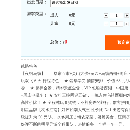
出发日期：
游客类型：
成人
0
元
儿童
0
元
0
总价：¥
线路特色
【夜宿乌镇】——华东五市+灵山大佛+留园+乌镇西栅+周庄 
玩双飞 6 天 行程特色： ★ 奢华享受 倾情安排：价值 68 元
餐！ ★ 超棒全景，精华景点全含，VIP 包船赏西湖，中国
+周庄电瓶车！ ★ 安排三晚网评五钻，一晚入住乌镇西栅内
高性价比！ ★ 全程纯玩 0 购物，不补房差的旅行，散客拼团
明星品牌【枕水江南】好评如潮人气王 性价比 No1 出游有保
级提升为 50 元/人，水乡周庄古镇农家菜，饕餮美食，江南尽
好评不断的明星导游全程带队，热情服务，全程一车一导。