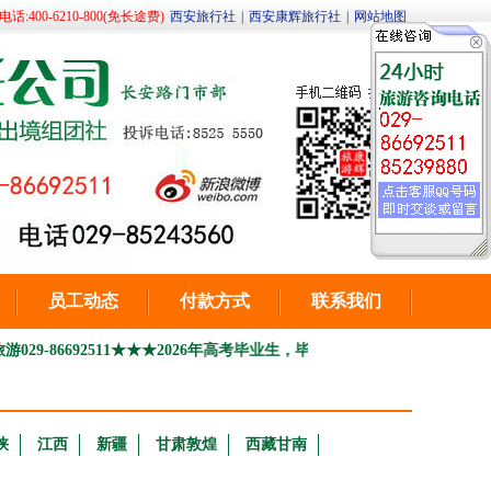
400-6210-800(免长途费)
西安旅行社
|
西安康辉旅行社
|
网站地图
员工动态
付款方式
联系我们
2511
★★★2026年高考毕业生，毕业季季青春之旅 毕业旅行
2026高
峡
江西
新疆
甘肃敦煌
西藏甘南