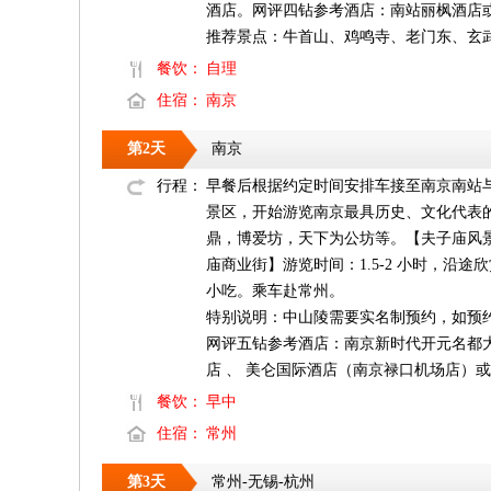
酒店。网评四钻参考酒店：南站丽枫酒店
推荐景点：牛首山、鸡鸣寺、老门东、玄
餐饮：
自理
住宿：
南京
第2天
南京
行程：
早餐后根据约定时间安排车接至南京南站与团队
景区，开始游览南京最具历史、文化代表的
鼎，博爱坊，天下为公坊等。【夫子庙风
庙商业街】游览时间：1.5-2 小时，
小吃。乘车赴常州。
特别说明：中山陵需要实名制预约，如预约
网评五钻参考酒店：南京新时代开元名都
店 、 美仑国际酒店（南京禄口机场店）
餐饮：
早中
住宿：
常州
第3天
常州-无锡-杭州