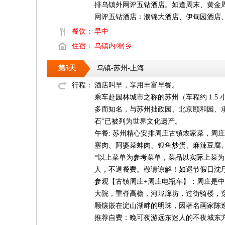
排乌镇外网评五钻酒店。如逢周末、黄金
网评五钻酒店：濮锦大酒店、伊甸园酒店
餐饮：
早中
住宿：
乌镇内/桐乡
第5天
乌镇-苏州-上海
行程：
酒店叫早，享用丰富早餐。
乘车赴园林城市之称的苏州（车程约 1.
多而知名，与苏州拙政园、北京颐和园、
石”已被列为世界文化遗产。
午餐: 苏州精心安排周庄古镇农家菜，周庄
塞肉、阿婆菜蚌肉、银鱼炒蛋、麻辣豆腐
*以上菜单为参考菜单，菜品以实际上菜为
人，不退餐费。敬请谅解！如遇节假日沈
参观【古镇周庄+周庄电瓶车】：周庄是
大院，重脊高檐，河埠廊坊，过街骑楼，
颗镶嵌在淀山湖畔的明珠，因著名画家陈
推荐自费：晚可夜游远东迷人的不夜城东