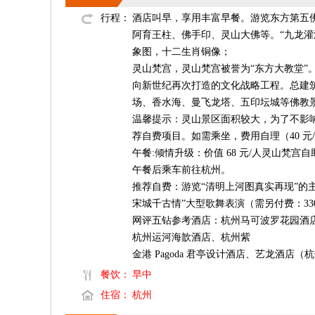
行程：
酒店叫早，享用丰富早餐。游览东方第五
阿育王柱、佛手印、灵山大佛等。“九龙灌
象图，十二生肖铜像；
灵山梵宫，灵山梵宫被誉为“东方大教堂
向新世纪再次打造的文化战略工程。总建筑
场、香水海、曼飞龙塔、五印坛城等佛教
温馨提示：灵山景区面积较大，为了不影
荐自费项目。如需乘坐，费用自理（40 元
午餐:倾情升级：价值 68 元/人灵山梵宫
午餐后乘车前往杭州。
推荐自费：游览“清明上河图真实再现”的
宋城千古情”大型歌舞表演（需另付费：330-3
网评五钻参考酒店：杭州马可波罗花园酒店
杭州运河海歆酒店、杭州紫
金港 Pagoda 君亭设计酒店、艺龙酒
餐饮：
早中
住宿：
杭州