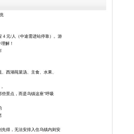
统
4 元/人（中途需进站停靠）。游
并理解！
市
蔬、西湖莼菜汤、主食、水果、
此，
些景点，而是乌镇这座“呼吸
的
老
。
到先得，无法安排入住乌镇内则安